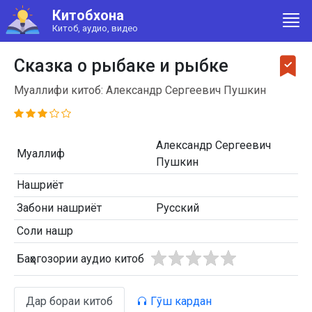
Китобхона
Китоб, аудио, видео
Сказка о рыбаке и рыбке
Муаллифи китоб: Александр Сергеевич Пушкин
Александр Сергеевич
Муаллиф
Пушкин
Нашриёт
Забони нашриёт
Русский
Соли нашр
Баҳогозории аудио китоб
Дар бораи китоб
Гӯш кардан