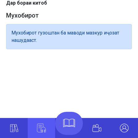
Дар бораи китоб
Мухобирот
Мухобирот гузоштан ба маводи мазкур иҷозат
нашудааст.