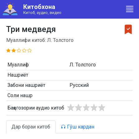
Китобхона
Китоб, аудио, видео
Три медведя
Муаллифи китоб: Л. Толстого
Муаллиф
Л. Толстого
Нашриёт
Забони нашриёт
Русский
Соли нашр
Баҳогозории аудио китоб
Дар бораи китоб
Гӯш кардан