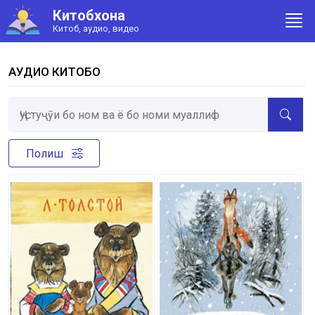
Китобхона
Китоб, аудио, видео
АУДИО КИТОБҲО
Полиш