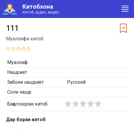
Китобхона
Китоб, аудио, видео
111
Муаллифи китоб:
Муаллиф
Нашриёт
Забони нашриёт
Русский
Соли нашр
Баҳогозории китоб
Дар бораи китоб