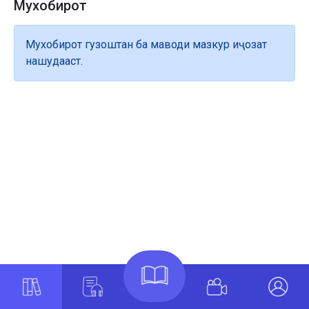
Мухобирот
Мухобирот гузоштан ба маводи мазкур иҷозат
нашудааст.