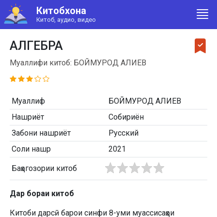
Китобхона
Китоб, аудио, видео
АЛГЕБРА
Муаллифи китоб: БОЙМУРОД АЛИЕВ
Муаллиф
БОЙМУРОД АЛИЕВ
Нашриёт
Собириён
Забони нашриёт
Русский
Соли нашр
2021
Баҳогозории китоб
Дар бораи китоб
Китоби дарсӣ барои синфи 8-уми муассисаҳои