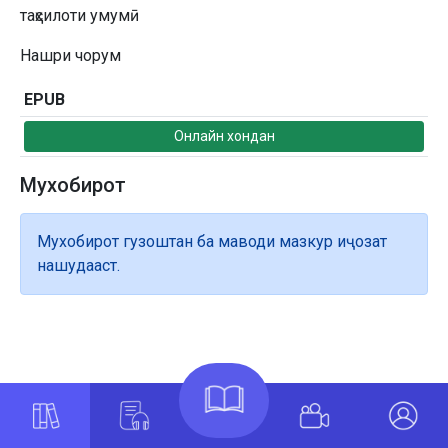
таҳсилоти умумӣ
Нашри чорум
EPUB
Онлайн хондан
Мухобирот
Мухобирот гузоштан ба маводи мазкур иҷозат
нашудааст.