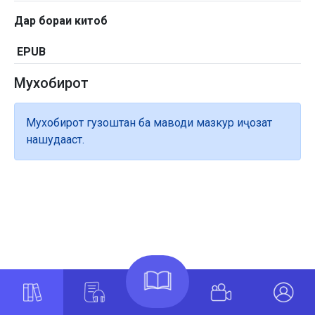
Дар бораи китоб
EPUB
Мухобирот
Мухобирот гузоштан ба маводи мазкур иҷозат
нашудааст.