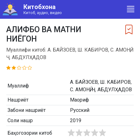
Китобхона
Китоб, аудио, видео
АЛИФБО ВА МАТНИ
НИЁГОН
Муаллифи китоб: А. БАЙЗОЕВ, Ш. КАБИРОВ, С. АМОНӢ,
Ҷ. АБДУЛҲАДОВ
А. БАЙЗОЕВ, Ш. КАБИРОВ,
Муаллиф
С. АМОНӢ, Ҷ. АБДУЛҲАДОВ
Нашриёт
Маориф
Забони нашриёт
Русский
Соли нашр
2019
Баҳогозории китоб