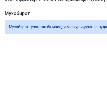
Мухобирот
Мухобирот гузоштан ба маводи мазкур иҷозат нашуда