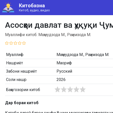
Китобхона
Китоб, аудио, видео
Асосҳои давлат ва ҳуқуқи Ҷу
Муаллифи китоб: Маҳмудзода М., Раҳимзода М.
Муаллиф
Маҳмудзода М., Раҳимзода М.
Нашриёт
Маориф
Забони нашриёт
Русский
Соли нашр
2026
Баҳогозории китоб
Дар бораи китоб
Китоби дарсӣ барои синфи 8-уми муассисаҳои таҳсилоти у