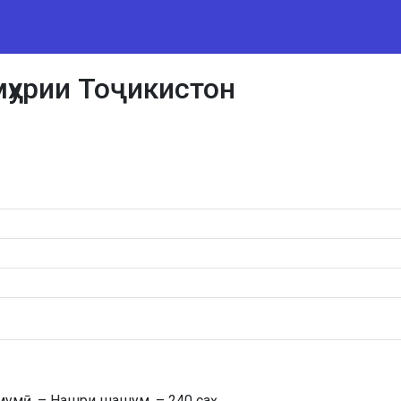
мҳурии Тоҷикистон
мумӣ. – Нашри шашум. – 240 саҳ.