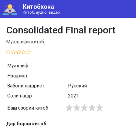
Китобхона
Китоб, аудио, видео
Consolidated Final report
Муаллифи китоб:
Муаллиф
Нашриёт
Забони нашриёт
Русский
Соли нашр
2021
Баҳогозории китоб
Дар бораи китоб