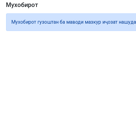
Мухобирот
Мухобирот гузоштан ба маводи мазкур иҷозат нашуда