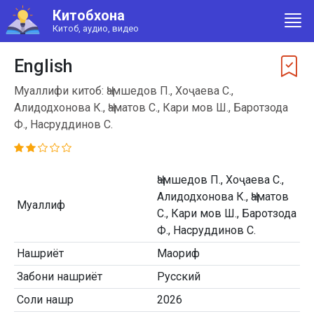
Китобхона
Китоб, аудио, видео
English
Муаллифи китоб: Ҷамшедов П., Хоҷаева С.,
Алидодхонова К., Ҷаматов С., Кари мов Ш., Баротзода
Ф., Насруддинов С.
Ҷамшедов П., Хоҷаева С.,
Алидодхонова К., Ҷаматов
Муаллиф
С., Кари мов Ш., Баротзода
Ф., Насруддинов С.
Нашриёт
Маориф
Забони нашриёт
Русский
Соли нашр
2026