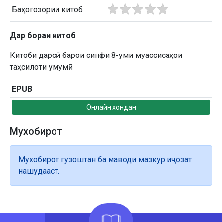
Баҳогозории китоб
Дар бораи китоб
Китоби дарсӣ барои синфи 8-уми муассисаҳои
таҳсилоти умумӣ
EPUB
Онлайн хондан
Мухобирот
Мухобирот гузоштан ба маводи мазкур иҷозат
нашудааст.