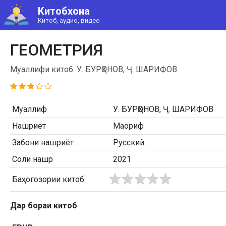
Китобхона
Китоб, аудио, видео
ГЕОМЕТРИЯ
Муаллифи китоб: У. БУРҲОНОВ, Ҷ. ШАРИФОВ
Муаллиф
У. БУРҲОНОВ, Ҷ. ШАРИФОВ
Нашриёт
Маориф
Забони нашриёт
Русский
Соли нашр
2021
Баҳогозории китоб
Дар бораи китоб