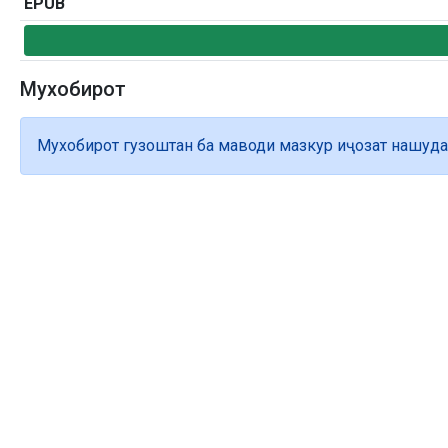
EPUB
Мухобирот
Мухобирот гузоштан ба маводи мазкур иҷозат нашуда