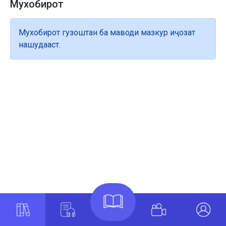
Мухобирот
Мухобирот гузоштан ба маводи мазкур иҷозат
нашудааст.