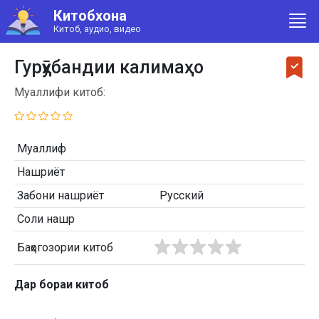
Китобхона
Китоб, аудио, видео
Гурӯҳбандии калимаҳо
Муаллифи китоб:
Муаллиф
Нашриёт
Забони нашриёт
Русский
Соли нашр
Баҳогозории китоб
Дар бораи китоб