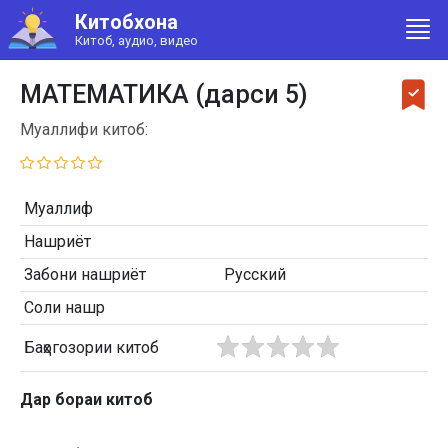
Китобхона
Китоб, аудио, видео
МАТЕМАТИКА (дарси 5)
Муаллифи китоб:
Муаллиф
Нашриёт
Забони нашриёт
Русский
Соли нашр
Баҳогозории китоб
Дар бораи китоб