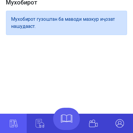
Мухобирот
Мухобирот гузоштан ба маводи мазкур иҷозат
нашудааст.