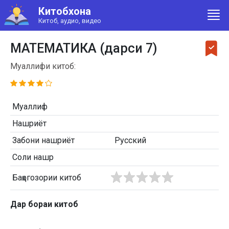
Китобхона
Китоб, аудио, видео
МАТЕМАТИКА (дарси 7)
Муаллифи китоб:
Муаллиф
Нашриёт
Забони нашриёт
Русский
Соли нашр
Баҳогозории китоб
Дар бораи китоб