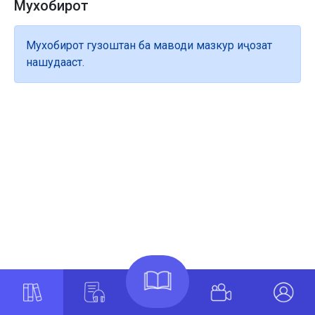
Мухобирот
Мухобирот гузоштан ба маводи мазкур иҷозат
нашудааст.