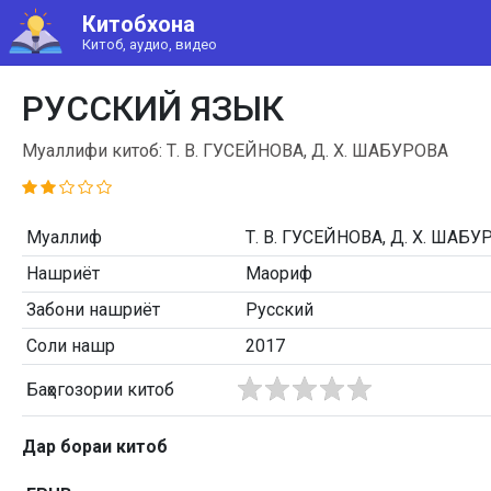
Китобхона
Китоб, аудио, видео
РУССКИЙ ЯЗЫК
Муаллифи китоб: Т. В. ГУСЕЙНОВА, Д. Х. ШАБУРОВА
Муаллиф
Т. В. ГУСЕЙНОВА, Д. Х. ШАБУ
Нашриёт
Маориф
Забони нашриёт
Русский
Соли нашр
2017
Баҳогозории китоб
Дар бораи китоб