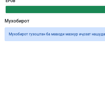
EPUB
Мухобирот
Мухобирот гузоштан ба маводи мазкур иҷозат нашуда