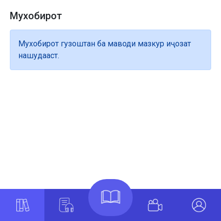
Мухобирот
Мухобирот гузоштан ба маводи мазкур иҷозат
нашудааст.