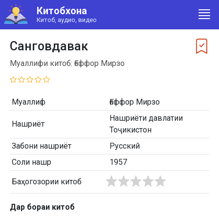
Китобхона
Китоб, аудио, видео
Санговдавак
Муаллифи китоб: Ғаффор Мирзо
Муаллиф
Ғаффор Мирзо
Нашриёти давлатии
Нашриёт
Тоҷикистон
Забони нашриёт
Русский
Соли нашр
1957
Баҳогозории китоб
Дар бораи китоб