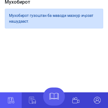
Мухобирот
Мухобирот гузоштан ба маводи мазкур иҷозат
нашудааст.