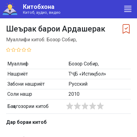
Китобхона
Китоб, аудио, видео
Шеърак барои Ардашерак
Муаллифи китоб: Бозор Собир,
Муаллиф
Бозор Собир,
Нашриёт
ТҶБ «Истиқбол»
Забони нашриёт
Русский
Соли нашр
2010
Баҳогозории китоб
Дар бораи китоб