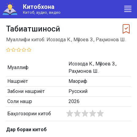
Китобхона
Китоб, аудио, видео
Табиатшиносӣ
Муаллифи китоб: Исозода К., Мӯсоев З., Раҳмонов Ш.
Исозода К., Мӯсоев З.,
Муаллиф
Раҳмонов Ш.
Нашриёт
Маориф
Забони нашриёт
Русский
Соли нашр
2026
Баҳогозории китоб
Дар бораи китоб