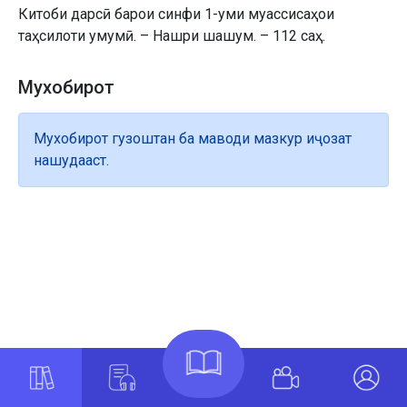
Китоби дарсӣ барои синфи 1-уми муассисаҳои
таҳсилоти умумӣ. – Нашри шашум. – 112 саҳ.
Мухобирот
Мухобирот гузоштан ба маводи мазкур иҷозат
нашудааст.