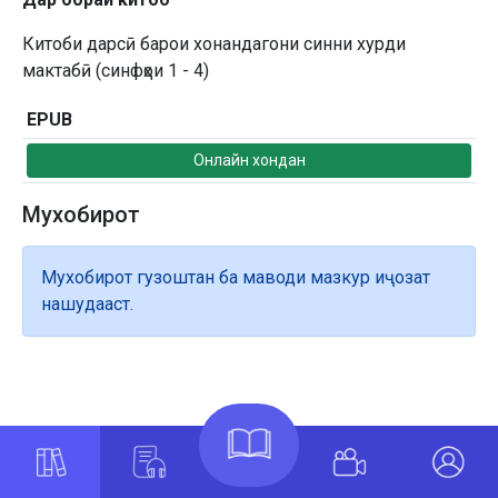
Китоби дарсӣ барои хонандагони синни хурди
мактабӣ (синфҳои 1 - 4)
EPUB
Онлайн хондан
Мухобирот
Мухобирот гузоштан ба маводи мазкур иҷозат
нашудааст.