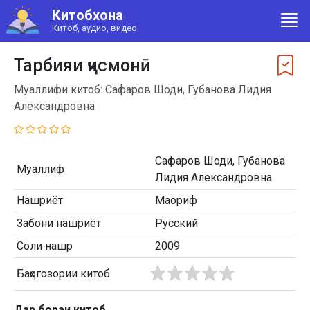
Китобхона
Китоб, аудио, видео
Тарбияи ҷисмонӣ
Муаллифи китоб: Сафаров Шоди, Губанова Лидия
Александровна
Сафаров Шоди, Губанова
Муаллиф
Лидия Александровна
Нашриёт
Маориф
Забони нашриёт
Русский
Соли нашр
2009
Баҳогозории китоб
Дар бораи китоб