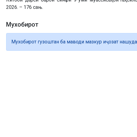
2026. – 176 сањ.
Мухобирот
Мухобирот гузоштан ба маводи мазкур иҷозат нашуда