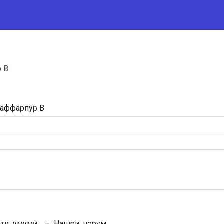
р В
узаффарпур В
лоти умумӣ. – Нашри чорум.