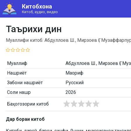
Китобхона
Китоб, аудио, видео
Таърихи дин
Муаллифи китоб: Абдуллоев Ш., Мирзоев Ғ., Музаффарпу
Муаллиф
Абдуллоев Ш., Мирзоев Ғ., М
Нашриёт
Маориф
Забони нашриёт
Русский
Соли нашр
2026
Баҳогозории китоб
Дар бораи китоб
Китоби дарсӣ барои синфи 9-уми муассисаҳои таҳси