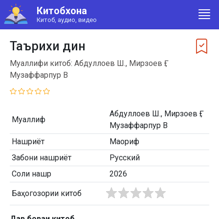
Китобхона
Китоб, аудио, видео
Таърихи дин
Муаллифи китоб: Абдуллоев Ш., Мирзоев Ғ.,
Музаффарпур В
Абдуллоев Ш., Мирзоев Ғ.,
Муаллиф
Музаффарпур В
Нашриёт
Маориф
Забони нашриёт
Русский
Соли нашр
2026
Баҳогозории китоб
Дар бораи китоб