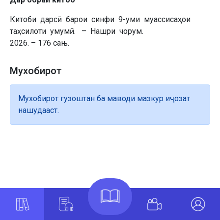
Китоби дарсӣ барои синфи 9-уми муассисаҳои
таҳсилоти умумӣ. – Нашри чорум.
2026. – 176 сањ.
Мухобирот
Мухобирот гузоштан ба маводи мазкур иҷозат
нашудааст.