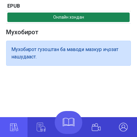
EPUB
Онлайн хондан
Мухобирот
Мухобирот гузоштан ба маводи мазкур иҷозат
нашудааст.