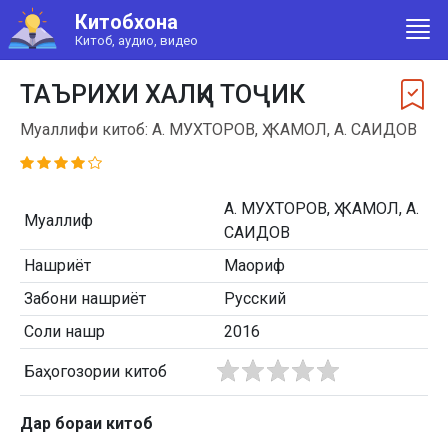
Китобхона
Китоб, аудио, видео
ТАЪРИХИ ХАЛҚИ ТОҶИК
Муаллифи китоб: А. МУХТОРОВ, Ҳ. КАМОЛ, А. САИДОВ
А. МУХТОРОВ, Ҳ. КАМОЛ, А.
Муаллиф
САИДОВ
Нашриёт
Маориф
Забони нашриёт
Русский
Соли нашр
2016
Баҳогозории китоб
Дар бораи китоб