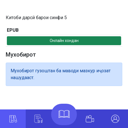
Китоби дарсӣ барои синфи 5
EPUB
Онлайн хондан
Мухобирот
Мухобирот гузоштан ба маводи мазкур иҷозат
нашудааст.