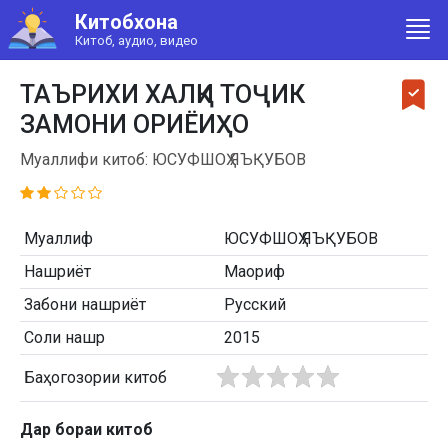
Китобхона
Китоб, аудио, видео
ТАЪРИХИ ХАЛҚИ ТОҶИК
ЗАМОНИ ОРИЁИҲО
Муаллифи китоб: ЮСУФШОҲ ЯЪҚУБОВ
Муаллиф
ЮСУФШОҲ ЯЪҚУБОВ
Нашриёт
Маориф
Забони нашриёт
Русский
Соли нашр
2015
Баҳогозории китоб
Дар бораи китоб