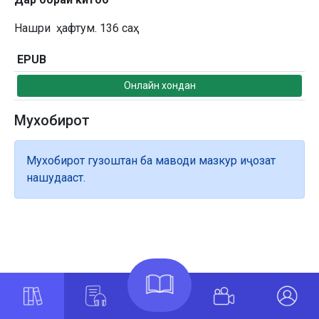
Нашри ҳафтум. 136 саҳ
EPUB
Онлайн хондан
Мухобирот
Мухобирот гузоштан ба маводи мазкур иҷозат
нашудааст.