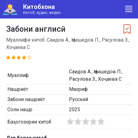
Китобхона
Китоб, аудио, видео
Забони англисӣ
Муаллифи китоб: Саидов А., Ҷамшедов П., Расулова З.,
Хоҷаева С
Саидов А., Ҷамшедов П.,
Муаллиф
Расулова З., Хоҷаева С
Нашриёт
Маориф
Забони нашриёт
Русский
Соли нашр
2025
Баҳогозории китоб
Дар бораи китоб