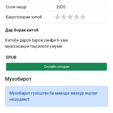
Соли нашр
2020
Баҳогозории китоб
Дар бораи китоб
Китоби дарсӣ барои синфи 6-уми
муассисаҳои таҳсилоти умумӣ
EPUB
Онлайн хондан
Мухобирот
Мухобирот гузоштан ба маводи мазкур иҷозат
нашудааст.