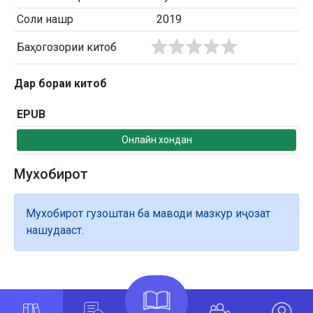
Соли нашр
2019
Баҳогозории китоб
Дар бораи китоб
EPUB
Онлайн хондан
Мухобирот
Мухобирот гузоштан ба маводи мазкур иҷозат
нашудааст.