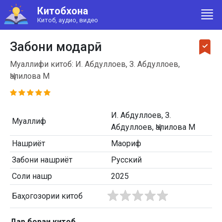
Китобхона
Китоб, аудио, видео
Забони модарӣ
Муаллифи китоб: И. Абдуллоев, З. Абдуллоев,
Ҷалилова М
И. Абдуллоев, З.
Муаллиф
Абдуллоев, Ҷалилова М
Нашриёт
Маориф
Забони нашриёт
Русский
Соли нашр
2025
Баҳогозории китоб
Дар бораи китоб