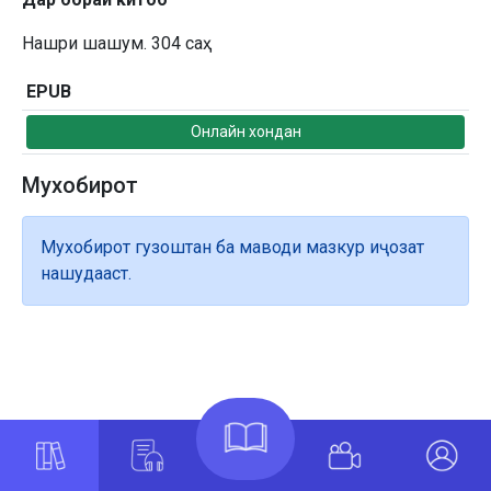
Нашри шашум. 304 саҳ
EPUB
Онлайн хондан
Мухобирот
Мухобирот гузоштан ба маводи мазкур иҷозат
нашудааст.