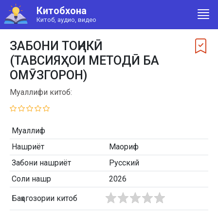
Китобхона
Китоб, аудио, видео
ЗАБОНИ ТОҶИКӢ
(ТАВСИЯҲОИ МЕТОДӢ БА
ОМӮЗГОРОН)
Муаллифи китоб:
Муаллиф
Нашриёт
Маориф
Забони нашриёт
Русский
Соли нашр
2026
Баҳогозории китоб