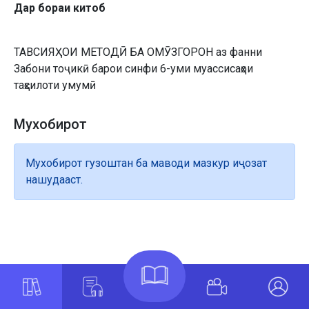
Дар бораи китоб
ТАВСИЯҲОИ МЕТОДӢ БА ОМӮЗГОРОН аз фанни
Забони тоҷикӣ барои синфи 6-уми муассисаҳои
таҳсилоти умумӣ
Мухобирот
Мухобирот гузоштан ба маводи мазкур иҷозат
нашудааст.