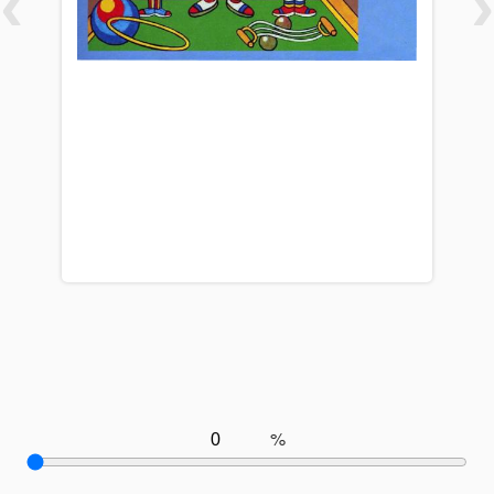
‹
›
%