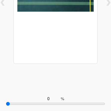
‹
›
%