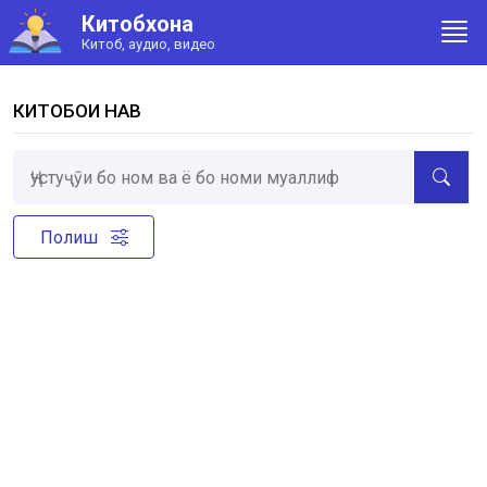
Китобхона
Китоб, аудио, видео
КИТОБҲОИ НАВ
Полиш