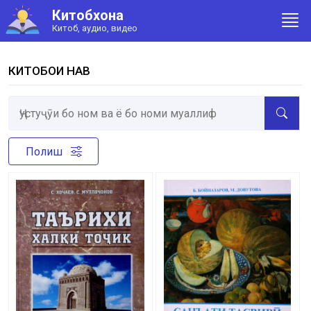
Китобхона
Китоб, аудио, видео
КИТОБҲОИ НАВ
Полиш