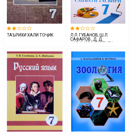
ТАЪРИХИ ХАЛҚИ ТОҶИК
Л.Л. ГУБАНОВ, Ш.Л.
САФАРОВ , Д. Д.
КАРИМОВА ТАРБИЯИ
ҶИСМОНӢ