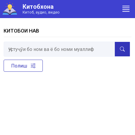
Китобхона
Китоб, аудио, видео
КИТОБҲОИ НАВ
Полиш