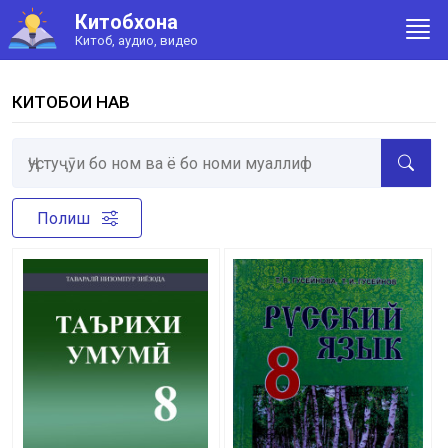
Китобхона
Китоб, аудио, видео
КИТОБҲОИ НАВ
Полиш