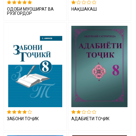
ОДОБИ МУОШИРАТ ВА
НАҚШАКАШӢ
РӮЗГОРДОРӢ
ЗАБОНИ ТОҶИКӢ
АДАБИЁТИ ТОҶИК