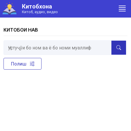
Китобхона
Китоб, аудио, видео
КИТОБҲОИ НАВ
Полиш