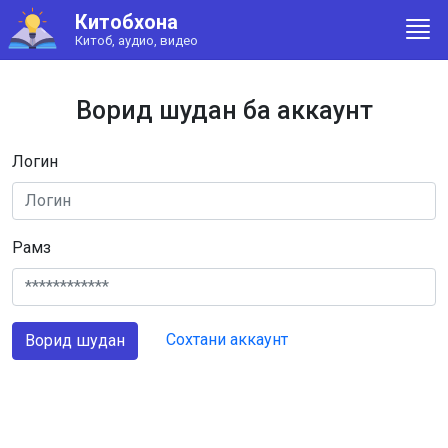
Китобхона
Китоб, аудио, видео
Ворид шудан ба аккаунт
Логин
Рамз
Сохтани аккаунт
Ворид шудан