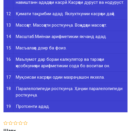
навиштанн ададҳои касрӣ.Касрҳои дуруст ва нодуруст.
12
Қимати тақрибии адад. Яклухткунии касрҳои даҳӣ.
13
Масоҳат. Масоҳати росткунҷа. Воҳидҳои масоҳат.
14
Масштаб.Миёнаи арифметикии якчанд адад.
15
Масъалаҳо доир ба фоиз.
16
Маълумот дар бораи калкулятор ва тарзҳои
ҳисобкуниҳои арифметикии сода бо воситаи он.
17
Муқоисаи касрҳои одии махраҷашон якхела.
18
Паралелопипеди росткунҷа. Ҳаҷми паралелопипеди
росткунҷа.
19
Протсенти адад.
Шарҳ