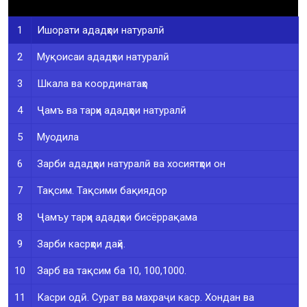
1
Ишорати ададҳои натуралӣ
2
Муқоисаи ададҳои натуралӣ
3
Шкала ва координатаҳо
4
Ҷамъ ва тарҳи ададҳои натуралӣ
5
Муодила
6
Зарби ададҳои натуралӣ ва хосиятҳои он
7
Тақсим. Тақсими бақиядор
8
Ҷамъу тарҳи ададҳои бисёррақама
9
Зарби касрҳои даҳӣ.
10
Зарб ва тақсим ба 10, 100,1000.
11
Касри одӣ. Сурат ва махраҷи каср. Хондан ва