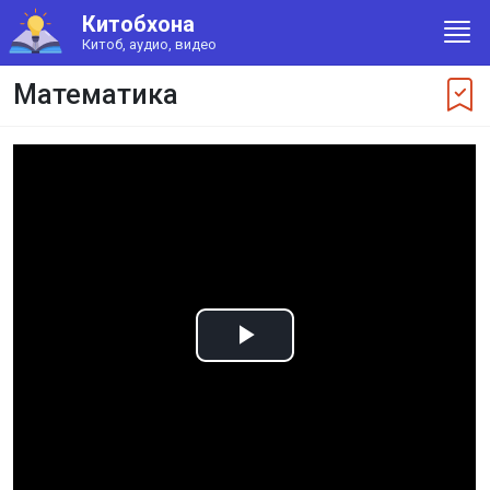
Китобхона
Китоб, аудио, видео
Математика
Play
Video