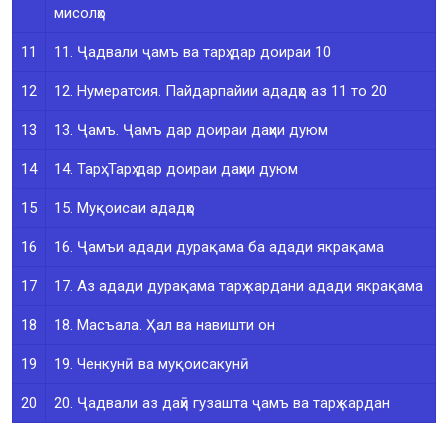
мисолҳо
11
11. Ҷадвали ҷамъ ва тарҳ дар доираи 10
12
12. Нумератсия. Пайдарпайии ададҳо аз 11 то 20
13
13. Ҷамъ. Ҷамъ дар доираи даҳии дуюм
14
14. Тарҳ. Тарҳ дар доираи даҳии дуюм
15
15. Муқоисаи ададҳо
16
16. Ҷамъи адади дурақама ба адади якрақама
17
17. Аз адади дурақама тарҳ кардани адади якрақама
18
18. Масъала. Ҳал ва навишти он
19
19. Ченкунӣ ва муқоисакунӣ
20
20. Ҷадвали аз даҳӣ гузашта ҷамъ ва тарҳ кардан