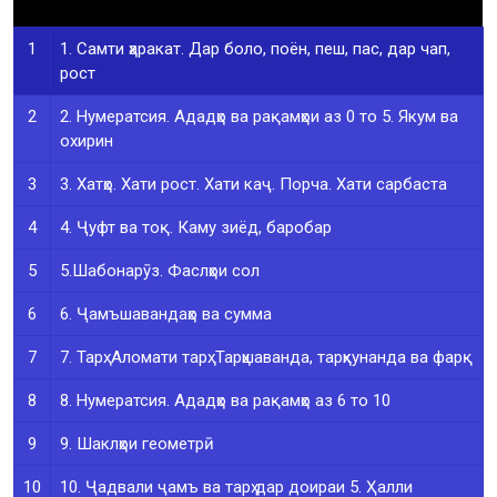
1
1. Самти ҳаракат. Дар боло, поён, пеш, пас, дар чап,
рост
2
2. Нумератсия. Ададҳо ва рақамҳои аз 0 то 5. Якум ва
охирин
3
3. Хатҳо. Хати рост. Хати каҷ. Порча. Хати сарбаста
4
4. Ҷуфт ва тоқ. Каму зиёд, баробар
5
5.Шабонарӯз. Фаслҳои сол
6
6. Ҷамъшавандаҳо ва сумма
7
7. Тарҳ. Аломати тарҳ. Тарҳшаванда, тарҳкунанда ва фарқ
8
8. Нумератсия. Ададҳо ва рақамҳо аз 6 то 10
9
9. Шаклҳои геометрӣ
10
10. Ҷадвали ҷамъ ва тарҳ дар доираи 5. Ҳалли