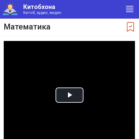
Китобхона
Китоб, аудио, видео
Математика
Play
Video