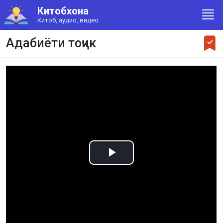
Китобхона
Китоб, аудио, видео
Адабиёти тоҷик
Play
Video