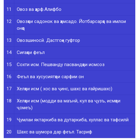
11
Овоз ва ҳарф.Алифбо
12
Овозҳои садонок ва ҳамсадо. Йотбарсарҳо ва имлои
онҳо
13
Овозшиносӣ. Дастгоҳи гуфтор
14
Сиғаҳои феъл
15
Сохти исм. Пешванду пасвандҳои исмсоз
16
Феъл ва хусусиятҳои сарфии он
17
Хелҳои исм ( хос ва ҷинс, шахс ва ғайришахс)
18
Хелҳои исм (модди ва маънӣ, кул ва ҷузъ, исмҳои
ҷомеъ)
19
Ҷумлаи яктаркиба ва дутаркиба, хуллас ва тафсилӣ
20
Шахс ва шумора дар феъл. Тасриф