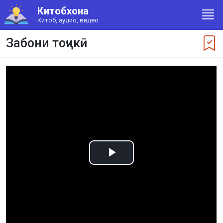
Китобхона
Китоб, аудио, видео
Забони тоҷикӣ
Play
Video