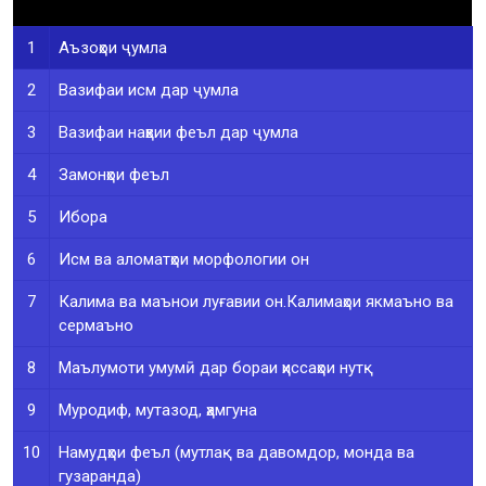
1
Аъзоҳои ҷумла
2
Вазифаи исм дар ҷумла
3
Вазифаи наҳвии феъл дар ҷумла
4
Замонҳои феъл
5
Ибора
6
Исм ва аломатҳои морфологии он
7
Калима ва маънои луғавии он.Калимаҳои якмаъно ва
сермаъно
8
Маълумоти умумӣ дар бораи ҳиссаҳои нутқ
9
Муродиф, мутазод, ҳамгуна
10
Намудҳои феъл (мутлақ ва давомдор, монда ва
гузаранда)