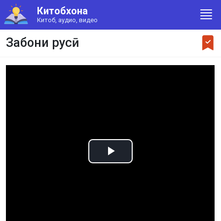
Китобхона
Китоб, аудио, видео
Забони русӣ
Play
Video