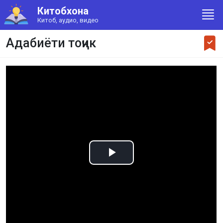
Китобхона
Китоб, аудио, видео
Адабиёти тоҷик
Play
Video