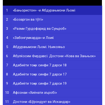
1
«Бањористон» -и Абдурањмони Љомї
2
«Бозаргон ва тўтї»
3
«Разми Гурдофарид ва Суњроб»
4
«Забонгумкарда»-и Лоиќ
5
Абдурањмони Љомї. Њикояњо
6
Абулќосим Фирдавсї. Достони «Кова ва Зањњок»
7
Адабиёти тоҷик синфи 7 дарси 18
8
Адабиёти тоҷик синфи 7 дарси 17
9
Адабиёти тоҷик синфи 7 дарси 19
10
Афсонаи «Хиёнати аъробї»
11
Достони «Бўрондухт ва Искандар»