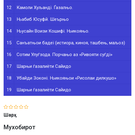
12
Камоли Хуљандї. Ѓазалњо.
13
Њабиб Юсуфӣ. Шеърњо
14
Њусайн Воизи Кошифї. Њикояњо.
15
Санъатњои бадеї (истиора, киноя, ташбењ, маљоз)
16
Сотим Улуѓзода. Порчањо аз «Ривояти суѓдї»
17
Шарњи ѓазалиёти Сайидо
18
Убайди Зоконї. Њикояњои «Рисолаи дилкушо»
19
Шарњи ѓазалиёти Сайидо
Шарҳ
Мухобирот