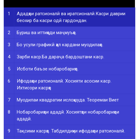
1
Ададҳои ратсионалӣ ва иратсионалӣ.Касри даврии
беохир ба касри одӣ гардондан.
2
Буриш ва иттиҳоди маҷмуъҳо.
3
Бо усули графикӣ ҳал кардани муодилаҳо.
4
Зарби каср.Ба дараҷа бардоштани каср.
5
Исботи баъзе нобаробариҳо.
6
Ифодаҳои ратсионалӣ. Хосияти асосии каср.
Ихтисори касрҳо
7
Муодилаи квадратии ислоҳшуда. Теоремаи Виет
8
Нобаробариҳои ададӣ. Хосиятҳои нобаробариҳои
ададӣ.
9
Тақсими касрҳо. Табдилдиҳии ифодаҳои ратсионалӣ.