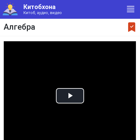
Китобхона
Китоб, аудио, видео
Алгебра
Play
Video