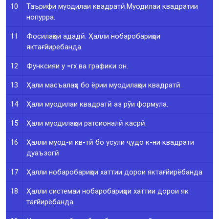
10
Таърифи муодилаи квадратӣ.Муодилаи квадратии
нопурра.
11
Фосилаҳои ададӣ. Ҳалли нобаробариҳои
яктағйиребанда.
12
Функсияи y =rx ва графики он.
13
Ҳали масъалаҳо бо ёрии муодилаҳои квадратӣ.
14
Ҳали муодилаи квадратӣ аз рӯи формула.
15
Ҳали муодилаҳои ратсионалӣ касрӣ.
16
Ҳалли муод-и кв-тӣ бо усули ҷудо к-ни квадрати
дуаъзогӣ
17
Ҳалли нобаробариҳои хаттии дорои яктағйирёбанда
18
Ҳалли системаи нобаробариҳои хаттии дорои як
тағйирёбанда