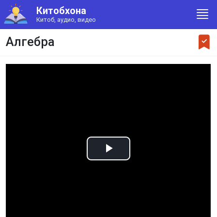
Китобхона
Китоб, аудио, видео
Алгебра
Play
Video