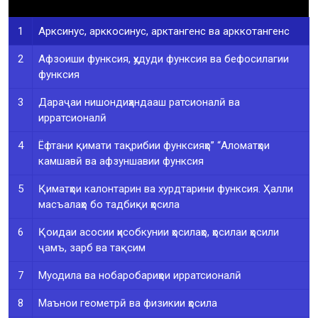
1
Арксинус, арккосинус, арктангенс ва арккотангенс
2
Афзоиши функсия, ҳудуди функсия ва бефосилагии
функсия
3
Дараҷаи нишондиҳандааш ратсионалӣ ва
ирратсионалӣ
4
Ёфтани қимати тақрибии функсияҳо” “Аломатҳои
камшавӣ ва афзуншавии функсия
5
Қиматҳои калонтарин ва хурдтарини функсия. Ҳалли
масъалаҳо бо тадбиқи ҳосила
6
Қоидаи асосии ҳисобкунии ҳосилаҳо, ҳосилаи ҳосили
ҷамъ, зарб ва тақсим
7
Муодила ва нобаробариҳои ирратсионалӣ
8
Маънои геометрӣ ва физикии ҳосила