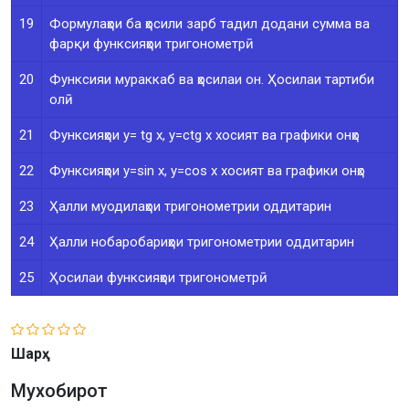
19
Формулаҳои ба ҳосили зарб тадил додани сумма ва
фарқи функсияҳои тригонометрӣ
20
Функсияи мураккаб ва ҳосилаи он. Ҳосилаи тартиби
олӣ
21
Функсияҳои y= tg x, y=ctg x хосият ва графики онҳо
22
Функсияҳои y=sin x, y=cos x хосият ва графики онҳо
23
Ҳалли муодилаҳои тригонометрии оддитарин
24
Ҳалли нобаробариҳои тригонометрии оддитарин
25
Ҳосилаи функсияҳои тригонометрӣ
Шарҳ
Мухобирот