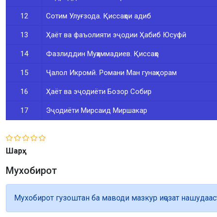
12
Сотим Улуғзода. Қиссаҳои адиб
13
Ҳаёт ва фаъолияти эҷодии Ҳабиб Юсуфӣ
14
Фазлиддин Муҳаммадиев. Қиссаҳо
15
Ҷалол Икромӣ. Романи Ман гунаҳкорам
16
Ҳаёт ва эҷодиёти Бозор Собир
17
Эҷодиёти Мирсаид Миршакар
Шарҳ
Мухобирот
Мухобирот гузоштан ба маводи мазкур иҷозат нашудаас