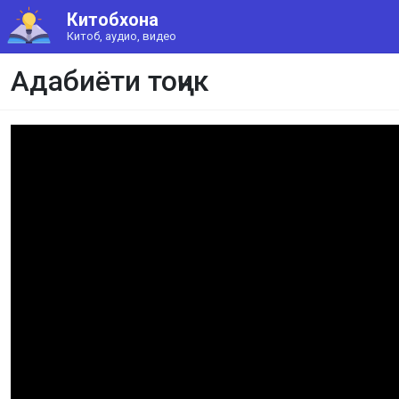
Китобхона
Китоб, аудио, видео
Адабиёти тоҷик