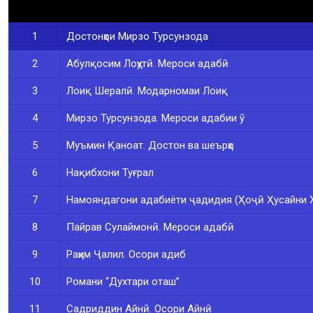
1
Достонҳои Мирзо Турсунзода
2
Абулқосим Лоҳутӣ. Мероси адабӣ
3
Лоиқ Шералӣ. Модарномаи Лоиқ
4
Мирзо Турсунзода. Мероси адабии ӯ
5
Муъмин Қаноат. Достон ва шеърҳо
6
Нақибхони Туғрал
7
Намояндагони адабиёти ҷадидия (Ҳоҷӣ Ҳусайни Х
8
Пайрав Сулаймонӣ. Мероси адабӣ
9
Раҳим Ҷалил. Осори адиб
10
Романи “Духтари оташ”
11
Садриддин Айнӣ. Осори Айнӣ