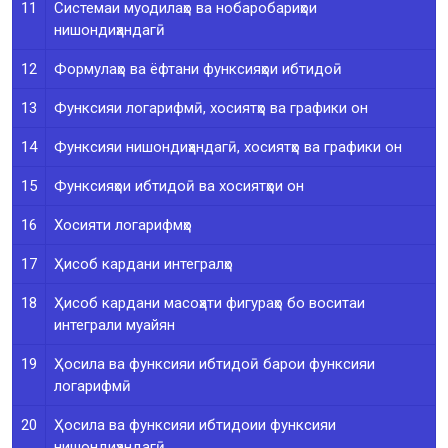
11
Системаи муодилаҳо ва нобаробариҳои
нишондиҳандагӣ
12
Формулаҳо ва ёфтани функсияҳои ибтидоӣ
13
Функсияи логарифмӣ, хосиятҳо ва графики он
14
Функсияи нишондиҳандагӣ, хосиятҳо ва графики он
15
Функсияҳои ибтидоӣ ва хосиятҳои он
16
Хосияти логарифмҳо
17
Ҳисоб кардани интегралҳо
18
Ҳисоб кардани масоҳати фигураҳо бо воситаи
интеграли муайян
19
Ҳосила ва функсияи ибтидоӣ барои функсияи
логарифмӣ
20
Ҳосила ва функсияи ибтидоии функсияи
нишондиҳандагӣ