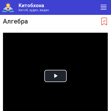
Китобхона
Китоб, аудио, видео
Алгебра
Play
Video