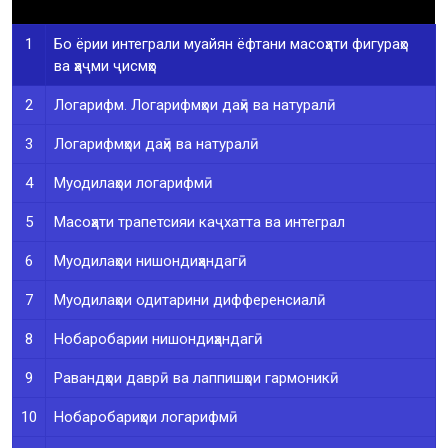
1
Бо ёрии интеграли муайян ёфтани масоҳати фигураҳо
ва ҳаҷми ҷисмҳо
2
Логарифм. Логарифмҳои даҳӣ ва натуралӣ
3
Логарифмҳои даҳӣ ва натуралӣ
4
Муодилаҳои логарифмӣ
5
Масоҳати трапетсияи каҷхатта ва интеграл
6
Муодилаҳои нишондиҳандагӣ
7
Муодилаҳои одитарини дифференсиалӣ
8
Нобаробарии нишондиҳандагӣ
9
Равандҳои даврӣ ва лаппишҳои гармоникӣ
10
Нобаробариҳои логарифмӣ