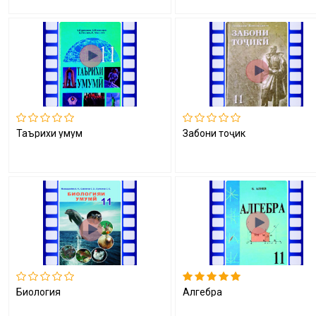
Таърихи умумӣ
Забони тоҷикӣ
Биология
Алгебра