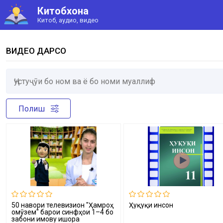
Китобхона
Китоб, аудио, видео
ВИДЕО ДАРСҲО
Полиш
50 навори телевизионӣ "Ҳамроҳ
Ҳуқуқи инсон
омӯзем" барои синфҳои 1–4 бо
забони имову ишора