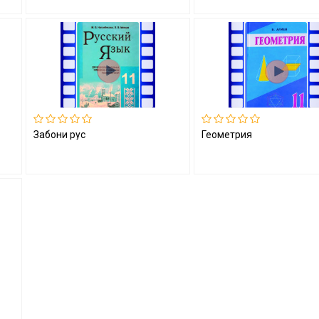
Забони русӣ
Геометрия