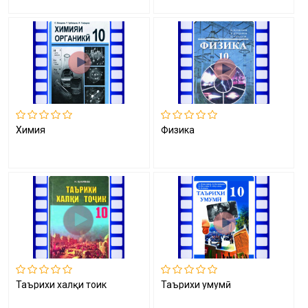
Химия
Физика
Таърихи халқи тоҷик
Таърихи умумӣ