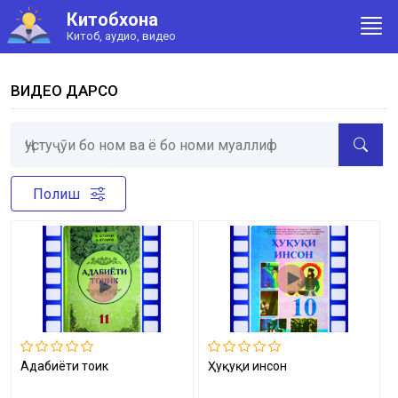
Китобхона
Китоб, аудио, видео
ВИДЕО ДАРСҲО
Полиш
Адабиёти тоҷик
Ҳуқуқи инсон