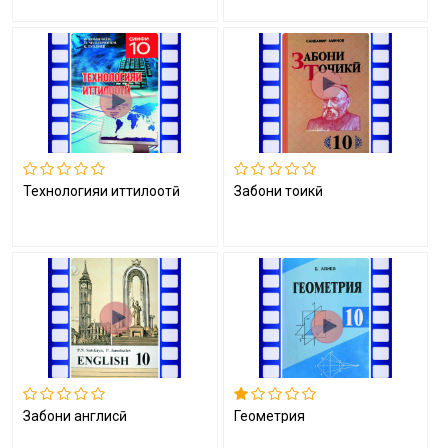
Технологияи иттилоотӣ
Забони тоҷикӣ
Забони англисӣ
Геометрия