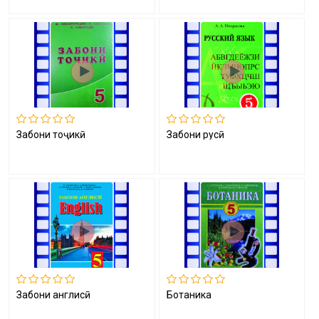
Забони тоҷикӣ
Забони русӣ
Забони англисӣ
Ботаника