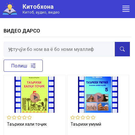
Китобхона
Китоб, аудио, видео
ВИДЕО ДАРСҲО
Полиш
Таърихи халқи тоҷик
Таърихи умумӣ