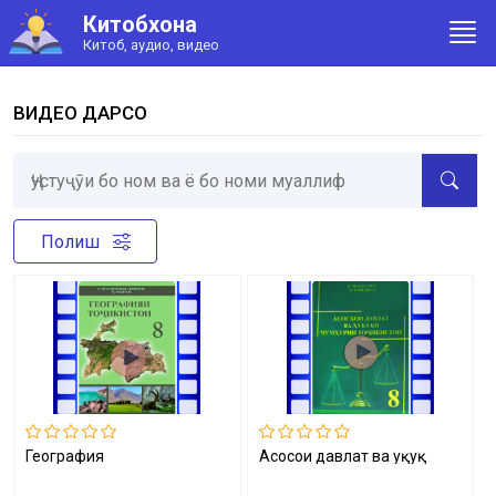
Китобхона
Китоб, аудио, видео
ВИДЕО ДАРСҲО
Полиш
География
Асосҳои давлат ва ҳуқуқ