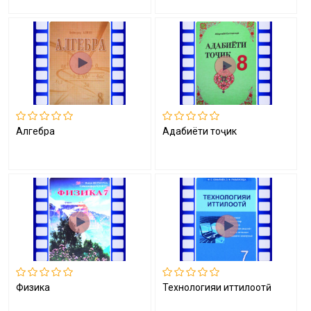
Алгебра
Адабиёти тоҷик
Физика
Технологияи иттилоотӣ