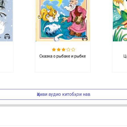
Сказка о рыбаке и рыбке
Ц
Ҳамаи аудио китобҳои нав