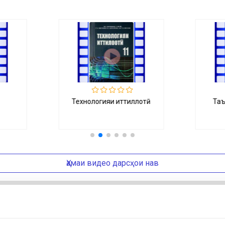
лотӣ
Таърихи халқи тоҷик
Ҳамаи видео дарсҳои нав