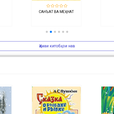
НАТ
ГЕОГРАФИЯИ
ТОҷИКИСТОН
Ҳамаи китобҳои нав