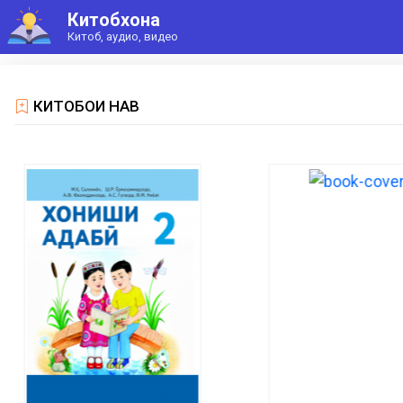
Китобхона
Китоб, аудио, видео
КИТОБҲОИ НАВ