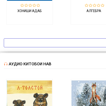
АЛГЕБРА
САНЪАТ ВА МЕҲ
АУДИО КИТОБҲОИ НАВ