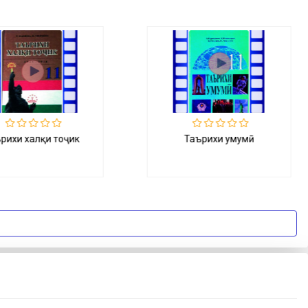
Таърихи умумӣ
Забони тоҷикӣ